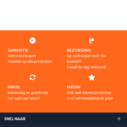
GARANTIE
BEZORGING
Vertrouwd kopen
Op werkdagen voor 16u
Garantie op alle producten!
besteld?
Dezelfde dag verstuurd!
INRUIL
NIEUW
Eenvoudig en goedkoop
Ook veel nieuwe producten
van oud naar nieuw!
voor een tweedehands prijs!
SNEL NAAR