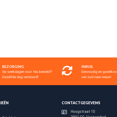
BEZORGING
INRUIL
Op werkdagen voor 16u besteld?
Eenvoudig en goedko
Dezelfde dag verstuurd!
van oud naar nieuw!
IEËN
CONTACTGEGEVENS
Hoogstraat 10