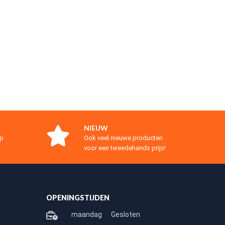
NIEUW
op
Ook veel nieuwe producten
voor een tweedehands prijs!
OPENINGSTIJDEN
maandag
Gesloten