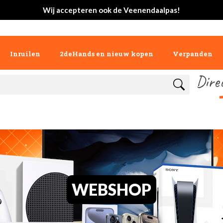
Wij accepteren ook de Veenendaalpas!
Inruilen
2deHands en nieuw kopen
Verpanden
Dire
WEBSHOP