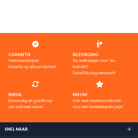
GARANTIE
BEZORGING
Vertrouwd kopen
Op werkdagen voor 16u
Garantie op alle producten!
besteld?
Dezelfde dag verstuurd!
INRUIL
NIEUW
Eenvoudig en goedkoop
Ook veel nieuwe producten
van oud naar nieuw!
voor een tweedehands prijs!
SNEL NAAR