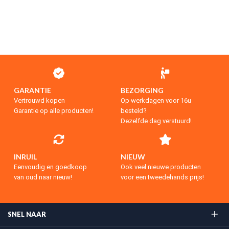
GARANTIE
BEZORGING
Vertrouwd kopen
Op werkdagen voor 16u
Garantie op alle producten!
besteld?
Dezelfde dag verstuurd!
INRUIL
NIEUW
Eenvoudig en goedkoop
Ook veel nieuwe producten
van oud naar nieuw!
voor een tweedehands prijs!
SNEL NAAR