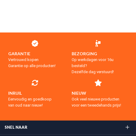
GARANTIE
BEZORGING
Vertrouwd kopen
Op werkdagen voor 16u
Garantie op alle producten!
besteld?
Dezelfde dag verstuurd!
INRUIL
NIEUW
Eenvoudig en goedkoop
Ook veel nieuwe producten
van oud naar nieuw!
voor een tweedehands prijs!
SNEL NAAR